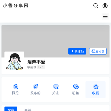
小鲁分享网
关注Ta
发私信
泪奔不爱
学前班
Lv0
概览
发布的
关注
粉丝
收藏
文章
商铺