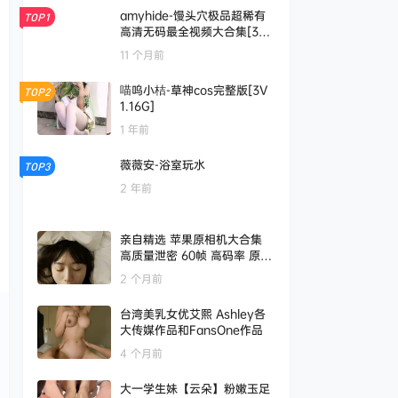
amyhide-馒头穴极品超稀有
TOP1
高清无码最全视频大合集[37
G]
11 个月前
喵呜小桔-草神cos完整版[3V
TOP2
1.16G]
1 年前
薇薇安-浴室玩水
TOP3
2 年前
亲自精选 苹果原相机大合集
高质量泄密 60帧 高码率 原档
无水印 第一部分
2 个月前
台湾美乳女优艾熙 Ashley各
大传媒作品和FansOne作品
4 个月前
大一学生妹【云朵】粉嫩玉足