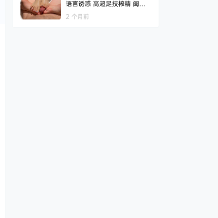
语言诱惑 高超足技榨精 闺蜜
齐榨 付费合集
2 个月前