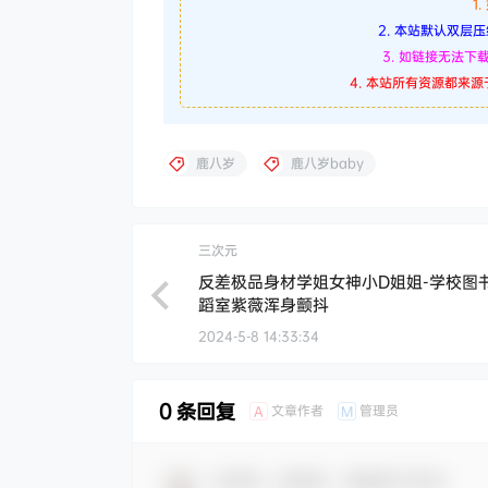
1
2. 本站默认双层压缩
3. 如链接无法
4. 本站所有资源都来
鹿八岁
鹿八岁baby
三次元
反差极品身材学姐女神小D姐姐-学校图
蹈室紫薇浑身颤抖
2024-5-8 14:33:34
0 条回复
文章作者
管理员
A
M
欢迎您，新朋友，感谢参与互动！