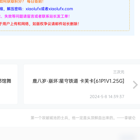
. 如何获取积分？ 每日签到！
，解压密码：xiaolufx或者xiaolufx.com
下载、失效等问题请留言或者联系站长发工单！
源于用户上传和网络，如版权争议请邮件站长删除！
三次元
书馆舞
鹿八岁-崩坏∶星穹铁道 卡芙卡[61P1V1.25G]
2024-5-8 14:39:37
第一个攻破城池的士兵，他一定是头顶鲜血出来的。——拿破仑
确认修改