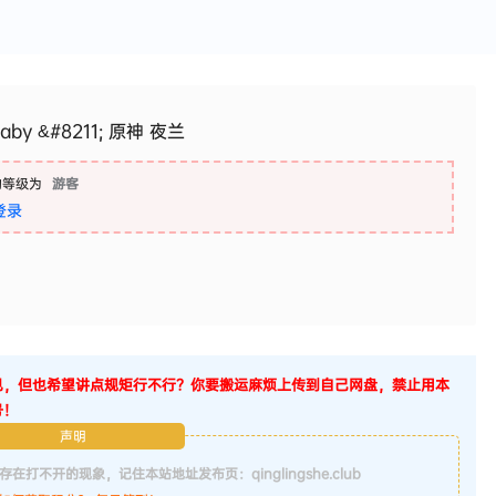
by &#8211; 原神 夜兰
的等级为
游客
登录
见，但也希望讲点规矩行不行？你要搬运麻烦上传到自己网盘，禁止用本
号！
声明
不开的现象，记住本站地址发布页：qinglingshe.club