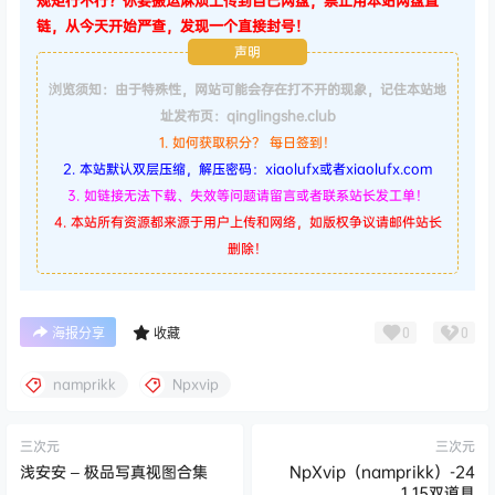
规矩行不行？你要搬运麻烦上传到自己网盘，禁止用本站网盘直
链，从今天开始严查，发现一个直接封号！
声明
浏览须知：由于特殊性，网站可能会存在打不开的现象，记住本站地
址发布页：qinglingshe.club
1. 如何获取积分？ 每日签到！
2. 本站默认双层压缩，解压密码：xiaolufx或者xiaolufx.com
3. 如链接无法下载、失效等问题请留言或者联系站长发工单！
4. 本站所有资源都来源于用户上传和网络，如版权争议请邮件站长
删除！
0
0
海报分享
收藏
namprikk
Npxvip
三次元
三次元
浅安安 – 极品写真视图合集
NpXvip（namprikk）-24
1.15双道具