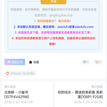
声明
浏览须知：由于特殊性，网站可能会存在打不开的现象，记住本站地
址发布页：qinglingshe.club
1. 如何获取积分？ 每日签到！
2. 本站默认双层压缩，解压密码：xiaolufx或者xiaolufx.com
3. 如链接无法下载、失效等问题请留言或者联系站长发工单！
4. 本站所有资源都来源于用户上传和网络，如版权争议请邮件站长
删除！
0
0
海报分享
收藏
Potato Godzilla
赏心悦目
赏心悦目
日奈娇 – 小秘书
你的喵崽 – 葬送的芙莉莲 芙莉
[107P4V429M]
莲[108P1.92GB]
2026-5-22 13:47:39
2026-5-25 14:50:26