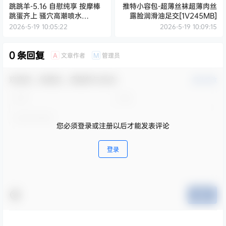
跳跳羊-5.16 自慰纯享 按摩棒
推特小容包-超薄丝袜超薄肉丝
跳蛋齐上 骚穴高潮喷水
露脸润滑油足交[1V245MB]
[1V2.35G]
2026-5-19 10:05:22
2026-5-19 10:09:15
0 条回复
文章作者
管理员
A
M
欢迎您，新朋友，感谢参与互动！
确认修改
您必须登录或注册以后才能发表评论
登录
提交