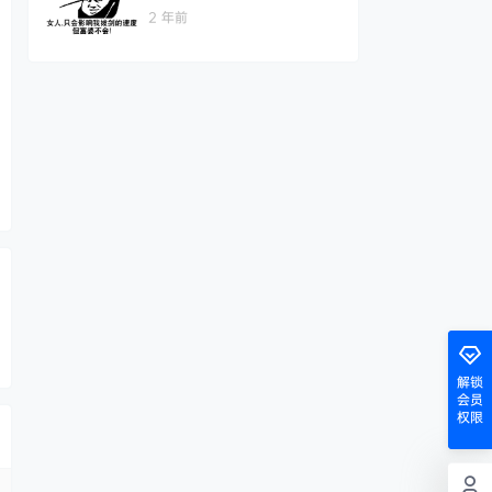
2 年前
解锁
会员
权限