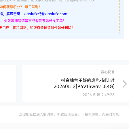
. 如何获取积分？ 每日签到！
，解压密码：xiaolufx或者xiaolufx.com
下载、失效等问题请留言或者联系站长发工单！
源于用户上传和网络，如版权争议请邮件站长删除！
赏心悦目
抖音脾气不好的崽崽-倒计时
20260512[96V13wav1.84G]
2026-5-18 9:49:28
当你能轻松进入的时候，你就应该明白，不是你厉害，而是对方能够
容忍你的渺小。——保尔柯察金