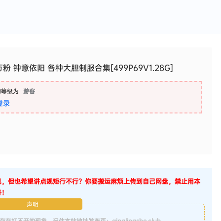
粉 钟意依阳 各种大胆制服合集[499P69V1.28G]
的等级为
游客
登录
见，但也希望讲点规矩行不行？你要搬运麻烦上传到自己网盘，禁止用本
号！
声明
不开的现象，记住本站地址发布页：qinglingshe.club