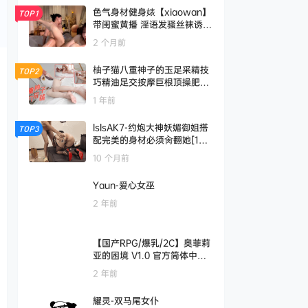
色气身材健身婊【xiaowan】
TOP1
带闺蜜黄播 淫语发骚丝袜诱惑
+稀有门票房双女大秀
2 个月前
柚子猫八重神子的玉足采精技
TOP2
巧精油足交按摩巨根顶操肥穴
爆射
1 年前
lslsAK7-约炮大神妖媚御姐搭
TOP3
配完美的身材必须肏翻她[1V5
65MB]
10 个月前
Yaun-爱心女巫
2 年前
【国产RPG/爆乳/2C】奥菲莉
亚的困境 V1.0 官方简体中文
【1.20GB】
2 年前
耀灵-双马尾女仆