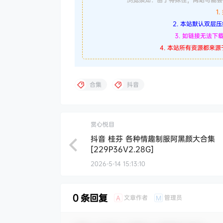
1
2. 本站默认双层压缩
3. 如链接无法
4. 本站所有资源都来
合集
抖音
赏心悦目
抖音 桂芬 各种情趣制服阿黑颜大合集
[229P36V2.28G]
2026-5-14 15:13:10
0 条回复
文章作者
管理员
A
M