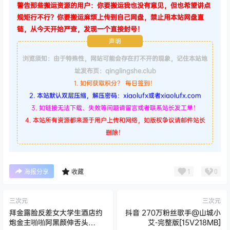
警告那些搬运资源的用户：你要搬运我也没有意见，但也希望讲点
规矩行不行？你要搬运麻烦上传到自己网盘，禁止用本站网盘直
链，从今天开始严查，发现一个直接封号！
声明
浏览须知：由于特殊性，网站可能会存在打不开的现象，记住本站地
址发布页：qinglingshe.club
1. 如何获取积分？ 每日签到！
2. 本站默认双层压缩，解压密码：xiaolufx或者xiaolufx.com
3. 如链接无法下载、失效等问题请留言或者联系站长发工单！
4. 本站所有资源都来源于用户上传和网络，如版权争议请邮件站长
删除！
1
0
海报分享
收藏
三次元
三次元
拜金露脸反差女大学生酒店约
抖音 270万粉丝歌手@山城小
炮金主啪啪阿黑颜伸舌头
艾-完整版[15V218MB]