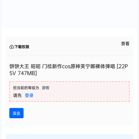
查看
下载权限
饼饼大王 昭昭 门槛新作cos原神芙宁娜裸体弹唱 [22P
5V 747MB]
您当前的等级为
游客
请先
登录
度盘