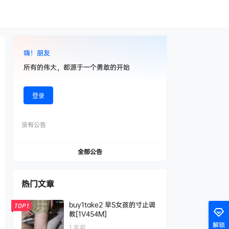
嗨！朋友
所有的伟大，都源于一个勇敢的开始
登录
没有公告
全部公告
热门文章
buy1take2 早S女孩的寸止调
TOP1
教[1V454M]
解锁
1 年前