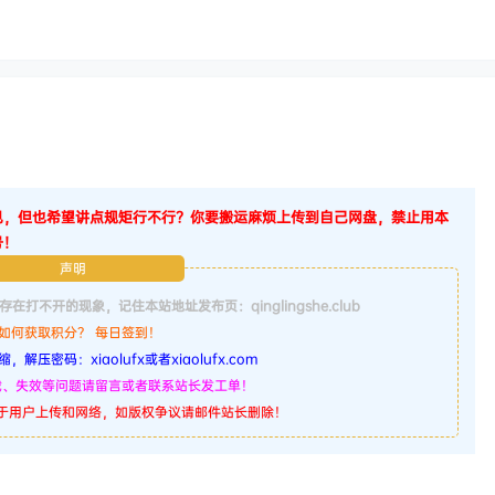
见，但也希望讲点规矩行不行？你要搬运麻烦上传到自己网盘，禁止用本
号！
声明
不开的现象，记住本站地址发布页：qinglingshe.club
. 如何获取积分？ 每日签到！
，解压密码：xiaolufx或者xiaolufx.com
下载、失效等问题请留言或者联系站长发工单！
源于用户上传和网络，如版权争议请邮件站长删除！