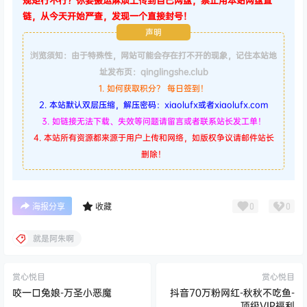
规矩行不行？你要搬运麻烦上传到自己网盘，禁止用本站网盘直
链，从今天开始严查，发现一个直接封号！
声明
浏览须知：由于特殊性，网站可能会存在打不开的现象，记住本站地
址发布页：qinglingshe.club
1. 如何获取积分？ 每日签到！
2. 本站默认双层压缩，解压密码：xiaolufx或者xiaolufx.com
3. 如链接无法下载、失效等问题请留言或者联系站长发工单！
4. 本站所有资源都来源于用户上传和网络，如版权争议请邮件站长
删除！
0
0
海报分享
收藏
就是阿朱啊
赏心悦目
赏心悦目
咬一口兔娘-万圣小恶魔
抖音70万粉网红-秋秋不吃鱼-
顶级VIP福利