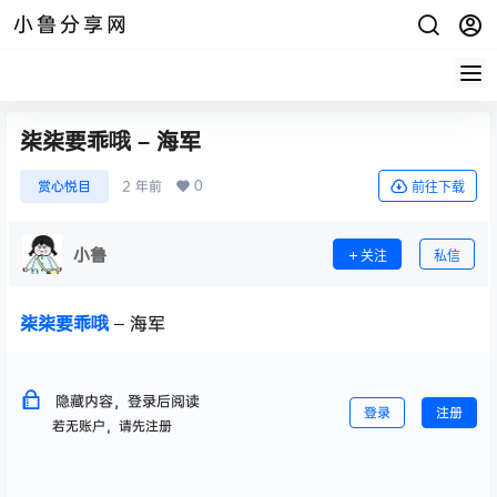
小鲁分享网
柒柒要乖哦 – 海军
0
赏心悦目
2 年前
前往下载
小鲁
关注
私信
柒柒要乖哦
– 海军
隐藏内容，登录后阅读
登录
注册
若无账户，请先注册