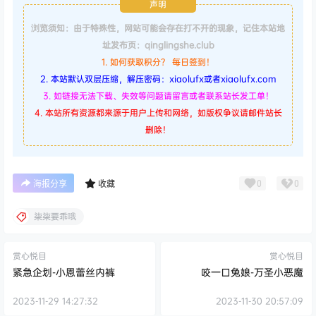
声明
浏览须知：由于特殊性，网站可能会存在打不开的现象，记住本站地
址发布页：qinglingshe.club
1. 如何获取积分？ 每日签到！
2. 本站默认双层压缩，解压密码：xiaolufx或者xiaolufx.com
3. 如链接无法下载、失效等问题请留言或者联系站长发工单！
4. 本站所有资源都来源于用户上传和网络，如版权争议请邮件站长
删除！
0
0
海报分享
收藏
柒柒要乖哦
赏心悦目
赏心悦目
紧急企划-小恩蕾丝内裤
咬一口兔娘-万圣小恶魔
2023-11-29 14:27:32
2023-11-30 20:57:09