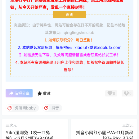
规矩行不行？你要搬运麻烦上传到自己网盘，禁止用本站网盘直
链，从今天开始严查，发现一个直接封号！
声明
浏览须知：由于特殊性，网站可能会存在打不开的现象，记住本站地
址发布页：qinglingshe.club
1. 如何获取积分？ 每日签到！
2. 本站默认双层压缩，解压密码：xiaolufx或者xiaolufx.com
3. 如链接无法下载、失效等问题请留言或者联系站长发工单！
4. 本站所有资源都来源于用户上传和网络，如版权争议请邮件站长
删除！
0
0
海报分享
收藏
兔晴晴baby
抖音
三次元
三次元
Yiko湿润兔（咬一口兔
抖音小网红小固EVA-11月新品
娘）-12月2部[2V840M]
[83v31p1.37G]