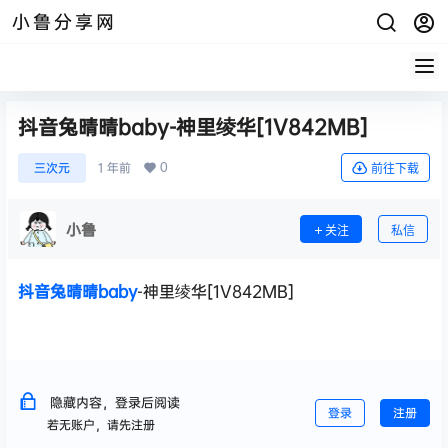
小鲁分享网
抖音兔晴晴baby-神里绫华[1V842MB]
0
三次元
1 年前
前往下载
小鲁
关注
私信
抖音
兔晴晴baby
-神里绫华[1V842MB]
隐藏内容，登录后阅读
登录
注册
若无账户，请先注册