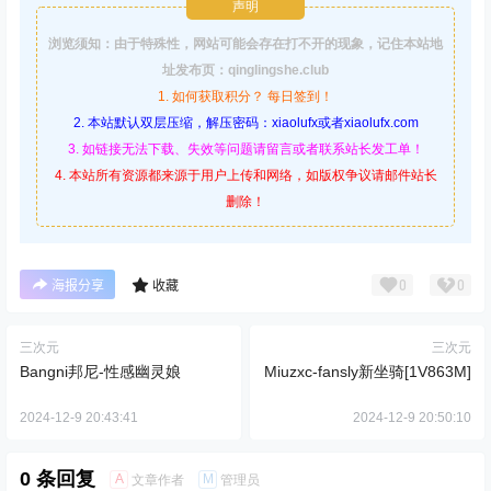
声明
浏览须知：由于特殊性，网站可能会存在打不开的现象，记住本站地
址发布页：qinglingshe.club
1. 如何获取积分？ 每日签到！
2. 本站默认双层压缩，解压密码：xiaolufx或者xiaolufx.com
3. 如链接无法下载、失效等问题请留言或者联系站长发工单！
4. 本站所有资源都来源于用户上传和网络，如版权争议请邮件站长
删除！
0
0
海报分享
收藏
三次元
三次元
Bangni邦尼-性感幽灵娘
Miuzxc-fansly新坐骑[1V863M]
2024-12-9 20:43:41
2024-12-9 20:50:10
0 条回复
A
M
文章作者
管理员